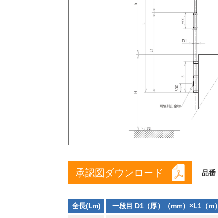
承認図ダウンロード
品番
全長(Lm)
一段目 D1（厚）（mm）×L1（m