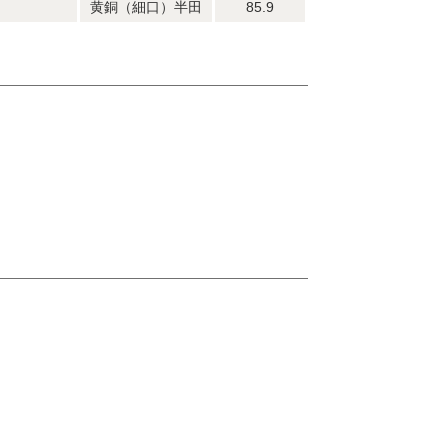
黄銅（細口）半田
85.9