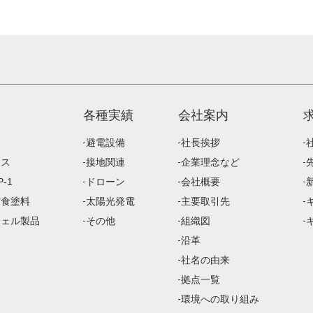
各種実績
会社案内
避電設備
社長挨拶
ース
接地関連
企業理念など
-1
ドローン
会社概要
防食塗料
太陽光発電
主要取引先
ジェル製品
その他
組織図
沿革
社名の由来
拠点一覧
環境への取り組み