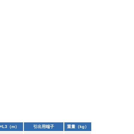
×L3（m）
引出用端子
重量（kg）