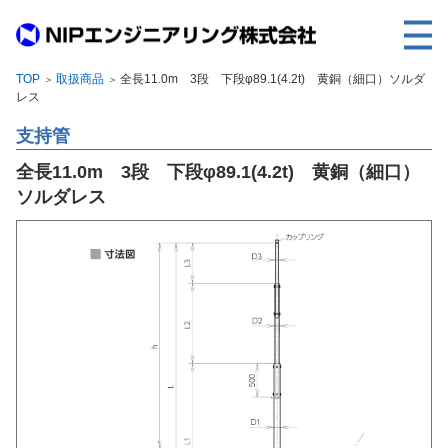
TOP
取扱商品
全長11.0m 3段 下段φ89.1(4.2t) 黄銅（細口）ソルダ
＞
＞
TOP
レス
事業内容
支持管
取扱製品
全長11.0m 3段 下段φ89.1(4.2t) 黄銅（細口）
ソルダレス
各種実績
会社案内
求人情報
ご利用に際して
建設サイト・シリーズの
個人データの共同利用について
個人情報保護方針