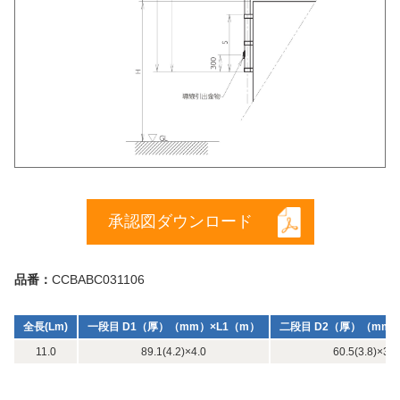
承認図ダウンロード
品番：
CCBABC031106
全長(Lm)
一段目 D1（厚）（mm）×L1（m）
二段目 D2（厚）（mm）
11.0
89.1(4.2)×4.0
60.5(3.8)×3.5