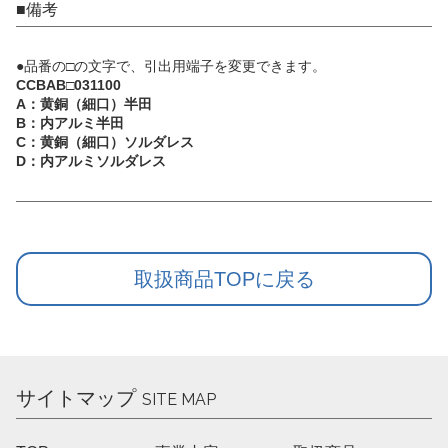
■備考
●品番の□の文字で、引出用端子を変更できます。
CCBAB□031100
A：黄銅（細口）半田
B：内アルミ半田
C：黄銅（細口）ソルダレス
D：内アルミソルダレス
取扱商品TOPに戻る
サイトマップ
SITE MAP