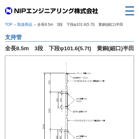
TOP
取扱商品
全長8.5m 3段 下段φ101.6(5.7t) 黄銅(細口)半田
＞
＞
TOP
支持管
事業内容
全長8.5m 3段 下段φ101.6(5.7t) 黄銅(細口)半田
取扱製品
各種実績
会社案内
求人情報
ご利用に際して
建設サイト・シリーズの
個人データの共同利用について
個人情報保護方針