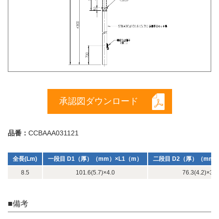
承認図ダウンロード
品番：
CCBAAA031121
全長(Lm)
一段目 D1（厚）（mm）×L1（m）
二段目 D2（厚）（mm）
8.5
101.6(5.7)×4.0
76.3(4.2)×3.5
■備考