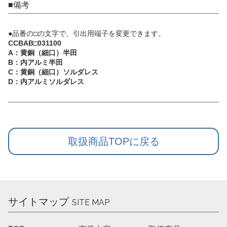
■備考
●品番の□の文字で、引出用端子を変更できます。
CCBAB□031100
A：黄銅（細口）半田
B：内アルミ半田
C：黄銅（細口）ソルダレス
D：内アルミソルダレス
取扱商品TOPに戻る
サイトマップ
SITE MAP