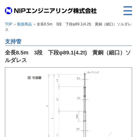
TOP
取扱商品
全長8.5m 3段 下段φ89.1(4.2t) 黄銅（細口）ソルダレ
＞
＞
TOP
ス
事業内容
支持管
取扱製品
全長8.5m 3段 下段φ89.1(4.2t) 黄銅（細口）ソ
ルダレス
各種実績
会社案内
求人情報
ご利用に際して
建設サイト・シリーズの
個人データの共同利用について
個人情報保護方針