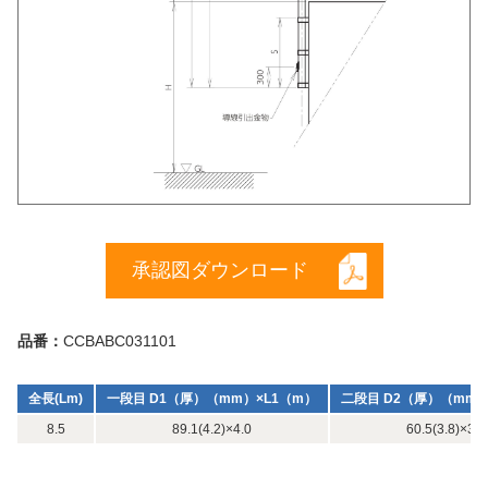
承認図ダウンロード
品番：
CCBABC031101
全長(Lm)
一段目 D1（厚）（mm）×L1（m）
二段目 D2（厚）（mm）
8.5
89.1(4.2)×4.0
60.5(3.8)×3.5