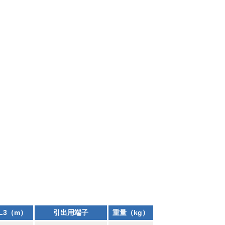
L3（m）
引出用端子
重量（kg）