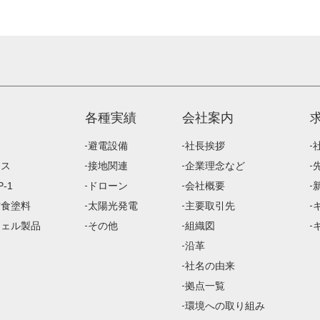
各種実績
会社案内
避電設備
社長挨拶
ース
接地関連
企業理念など
-1
ドローン
会社概要
防食塗料
太陽光発電
主要取引先
ジェル製品
その他
組織図
沿革
社名の由来
拠点一覧
環境への取り組み