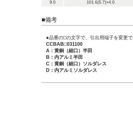
9.0
101.6(5.7)×4.0
■備考
●品番の□の文字で、引出用端子を変更
CCBAB□031100
A：黄銅（細口）半田
B：内アルミ半田
C：黄銅（細口）ソルダレス
D：内アルミソルダレス