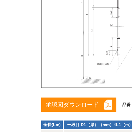
承認図ダウンロード
品番
全長(Lm)
一段目 D1（厚）（mm）×L1（m