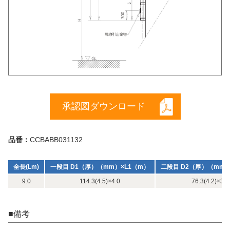
承認図ダウンロード
品番：
CCBABB031132
全長(Lm)
一段目 D1（厚）（mm）×L1（m）
二段目 D2（厚）（mm）
9.0
114.3(4.5)×4.0
76.3(4.2)×3.5
■備考