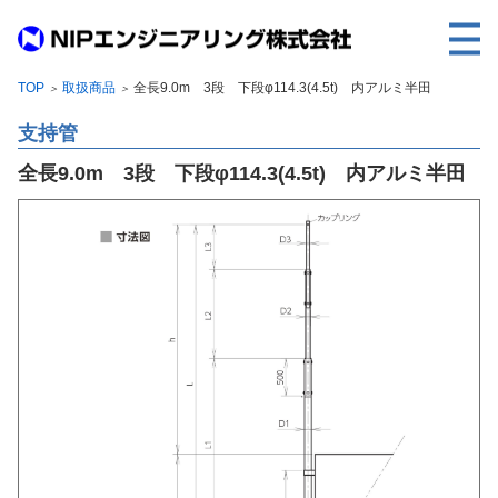
TOP
取扱商品
全長9.0m 3段 下段φ114.3(4.5t) 内アルミ半田
＞
＞
TOP
支持管
事業内容
全長9.0m 3段 下段φ114.3(4.5t) 内アルミ半田
取扱製品
各種実績
会社案内
求人情報
ご利用に際して
建設サイト・シリーズの
個人データの共同利用について
個人情報保護方針