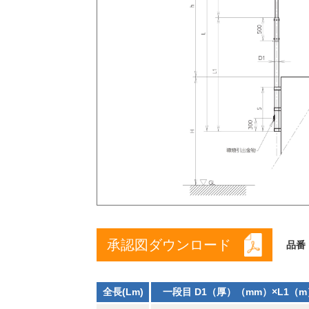
承認図ダウンロード
品番
全長(Lm)
一段目 D1（厚）（mm）×L1（m