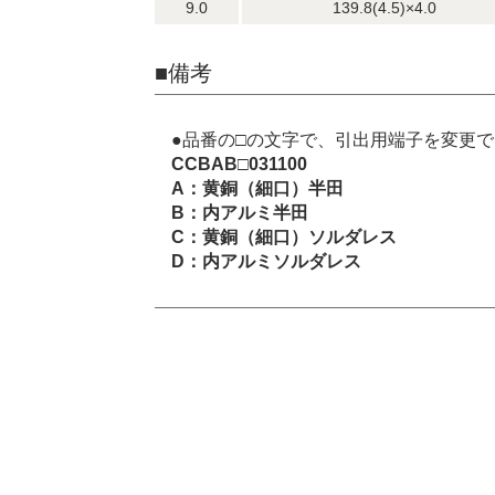
9.0
139.8(4.5)×4.0
■備考
●品番の□の文字で、引出用端子を変更
CCBAB□031100
A：黄銅（細口）半田
B：内アルミ半田
C：黄銅（細口）ソルダレス
D：内アルミソルダレス