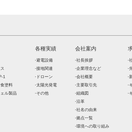
各種実績
会社案内
避電設備
社長挨拶
ース
接地関連
企業理念など
-1
ドローン
会社概要
防食塗料
太陽光発電
主要取引先
ジェル製品
その他
組織図
沿革
社名の由来
拠点一覧
環境への取り組み