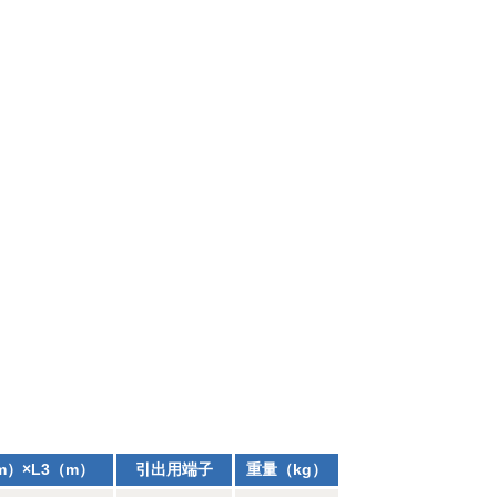
m）×L3（m）
引出用端子
重量（kg）