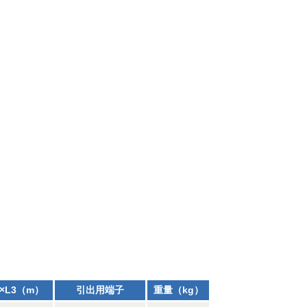
×L3（m）
引出用端子
重量（kg）