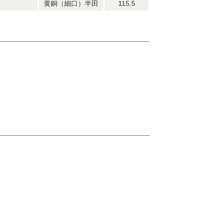
黄銅（細口）半田
115.5