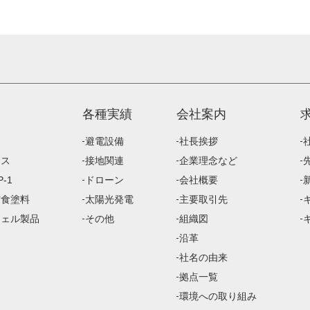
各種実績
会社案内
避電設備
社長挨拶
ース
接地関連
企業理念など
-1
ドローン
会社概要
防食塗料
太陽光発電
主要取引先
ジェル製品
その他
組織図
沿革
社名の由来
拠点一覧
環境への取り組み