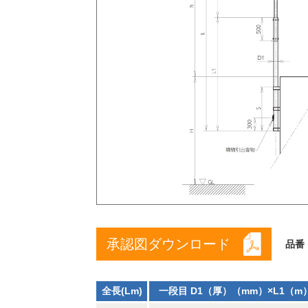
承認図ダウンロード
品番
全長(Lm)
一段目 D1（厚）（mm）×L1（m