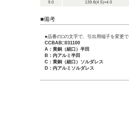
9.0
139.8(4.5)×4.0
■備考
●品番の□の文字で、引出用端子を変更
CCBAB□031100
A：黄銅（細口）半田
B：内アルミ半田
C：黄銅（細口）ソルダレス
D：内アルミソルダレス