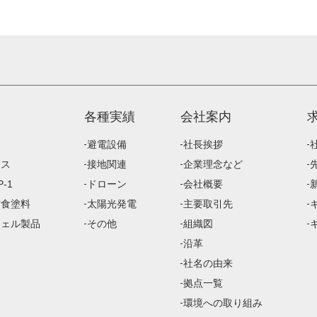
各種実績
会社案内
避電設備
社長挨拶
ース
接地関連
企業理念など
-1
ドローン
会社概要
防食塗料
太陽光発電
主要取引先
ジェル製品
その他
組織図
沿革
社名の由来
拠点一覧
環境への取り組み