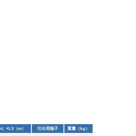
m）×L3（m）
引出用端子
重量（kg）