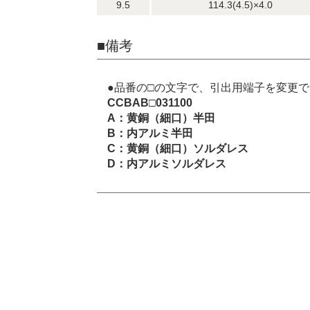
9.5
114.3(4.5)×4.0
■備考
●品番の□の文字で、引出用端子を変更
CCBAB□031100
A：黄銅（細口）半田
B：内アルミ半田
C：黄銅（細口）ソルダレス
D：内アルミソルダレス