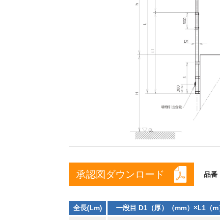
承認図ダウンロード
品番
全長(Lm)
一段目 D1（厚）（mm）×L1（m