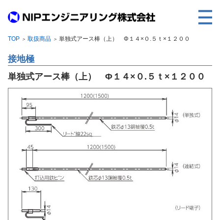
TOP
取扱商品
単独式アース棒（上） Φ１４×０.５ｔ×１２００
＞
＞
TOP
接地極
事業内容
単独式アース棒（上） Φ１４×０.５ｔ×１２００
取扱製品
各種実績
会社案内
求人情報
ご利用に際して
建設サイト・シリーズの
個人データの共同利用について
個人情報保護方針