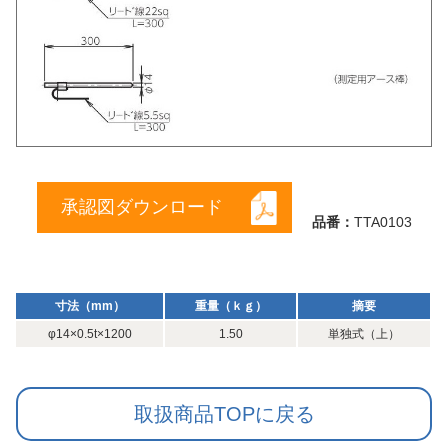
承認図ダウンロード
品番：
TTA0103
寸法（mm）
重量（ｋｇ）
摘要
φ14×0.5t×1200
1.50
単独式（上）
取扱商品TOPに戻る