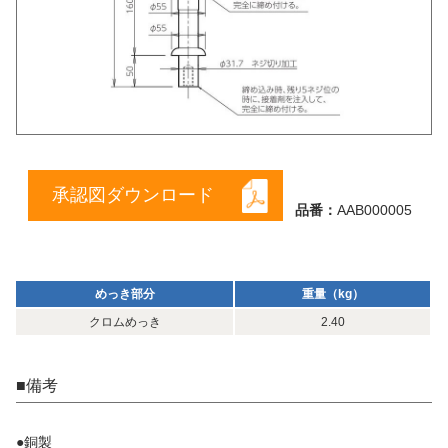
承認図ダウンロード
品番：
AAB000005
めっき部分
重量（kg）
クロムめっき
2.40
■備考
●銅製