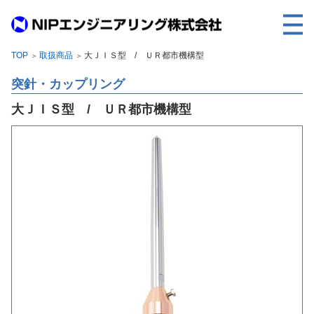
TOP
取扱商品
大ＪＩＳ型 / ＵＲ都市機構型
＞
＞
TOP
突針・カップリング
事業内容
大ＪＩＳ型 / ＵＲ都市機構型
取扱製品
各種実績
会社案内
求人情報
ご利用に際して
建設サイト・シリーズの
個人データの共同利用について
個人情報保護方針