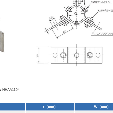
：
HHAA1104
t（mm）
W（mm）