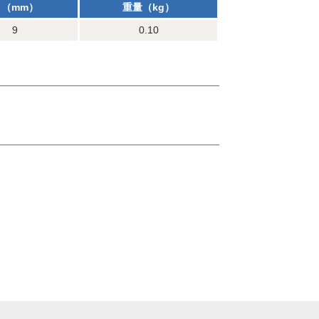
Ｄ（mm）
重量（kg）
9
0.10