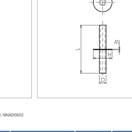
：
NNAD0602