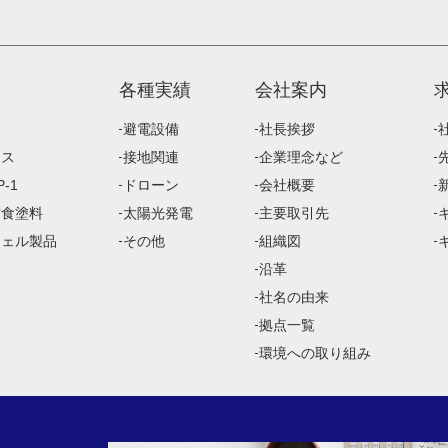
各種実績
会社案内
避電設備
社長挨拶
ース
接地関連
企業理念など
-1
ドローン
会社概要
防食塗料
太陽光発電
主要取引先
ジェル製品
その他
組織図
沿革
社名の由来
拠点一覧
環境への取り組み