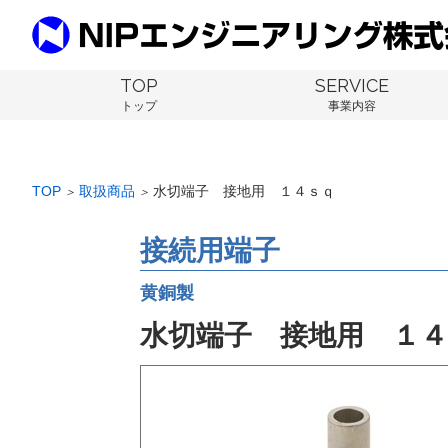
TOP
SERVICE
トップ
事業内容
TOP
取扱商品
水切端子 接地用 １４ｓｑ
＞
＞
接続用端子
黄銅製
水切端子 接地用 １４