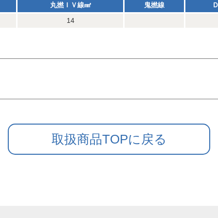
丸撚ＩＶ線㎟
鬼撚線
14
取扱商品TOPに戻る