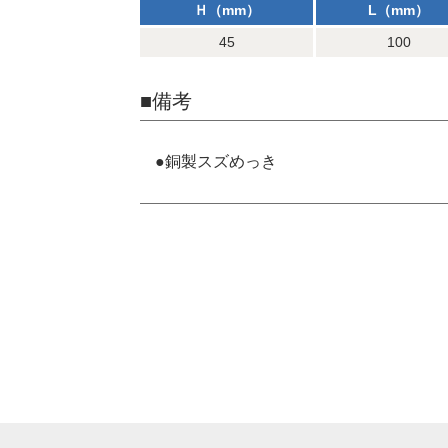
Ｈ（mm）
L（mm）
45
100
■備考
●銅製スズめっき