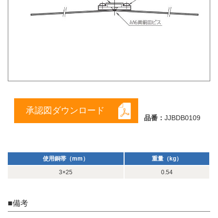
承認図ダウンロード
品番：
JJBDB0109
使用銅帯（mm）
重量（kg）
3×25
0.54
■備考