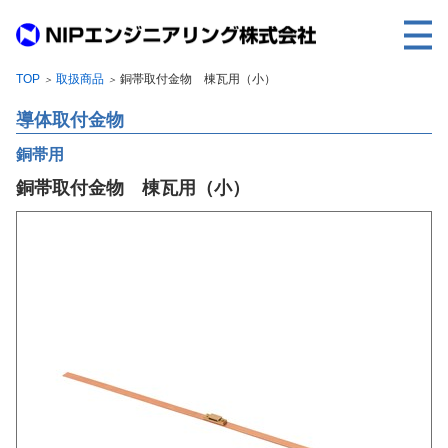
TOP
取扱商品
銅帯取付金物 棟瓦用（小）
＞
＞
TOP
導体取付金物
事業内容
銅帯用
取扱製品
銅帯取付金物 棟瓦用（小）
各種実績
会社案内
求人情報
ご利用に際して
建設サイト・シリーズの
個人データの共同利用について
個人情報保護方針