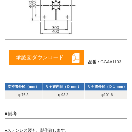
承認図ダウンロード
品番：
GGAA1103
支持管外径（mm）
サヤ管内径（Ｄ mm）
サヤ管外径（Ｄ１ mm）
φ 76.3
φ 93.2
φ101.6
■備考
●ステンレス製も、製作致します。