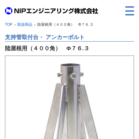
TOP
取扱商品
陸屋根用（４００角） Φ７６.３
＞
＞
TOP
支持管取付台・ アンカーボルト
事業内容
陸屋根用（４００角） Φ７６.３
取扱製品
各種実績
会社案内
求人情報
ご利用に際して
建設サイト・シリーズの
個人データの共同利用について
個人情報保護方針