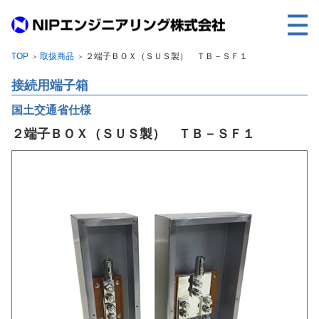
TOP
取扱商品
２端子ＢＯＸ（ＳＵＳ製） ＴＢ－ＳＦ１
＞
＞
TOP
接続用端子箱
事業内容
国土交通省仕様
取扱製品
２端子ＢＯＸ（ＳＵＳ製） ＴＢ－ＳＦ１
各種実績
会社案内
求人情報
ご利用に際して
建設サイト・シリーズの
個人データの共同利用について
個人情報保護方針