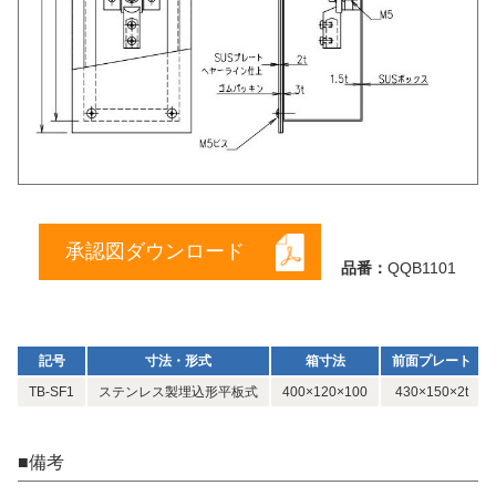
承認図ダウンロード
品番：
QQB1101
記号
寸法・形式
箱寸法
前面プレート
TB-SF1
ステンレス製埋込形平板式
400×120×100
430×150×2t
■備考