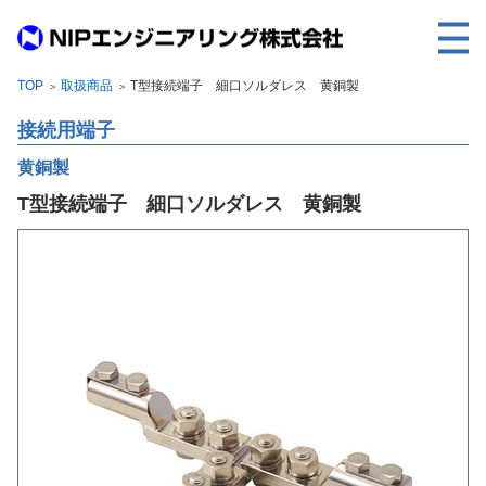
TOP
取扱商品
T型接続端子 細口ソルダレス 黄銅製
＞
＞
TOP
接続用端子
事業内容
黄銅製
取扱製品
T型接続端子 細口ソルダレス 黄銅製
各種実績
会社案内
求人情報
ご利用に際して
建設サイト・シリーズの
個人データの共同利用について
個人情報保護方針