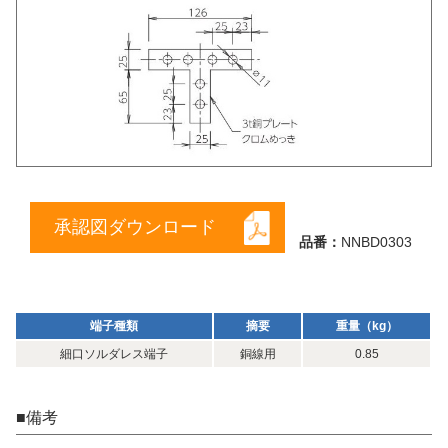
承認図ダウンロード
品番：
NNBD0303
端子種類
摘要
重量（kg）
細口ソルダレス端子
銅線用
0.85
■備考