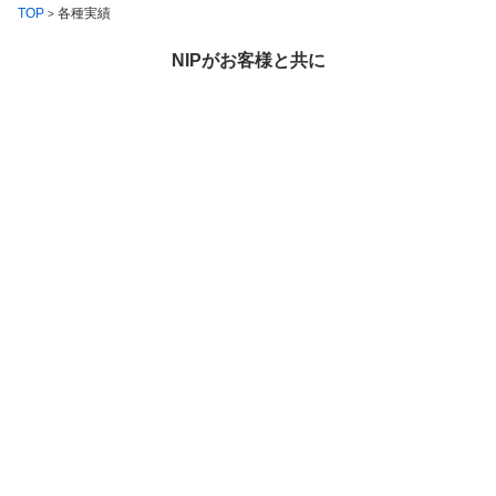
TOP
各種実績
>
NIPがお客様と共に
歩んできた実績の一部です
お問い合わせ
避雷設備
接地関連
ドローン
太陽光発電
その他