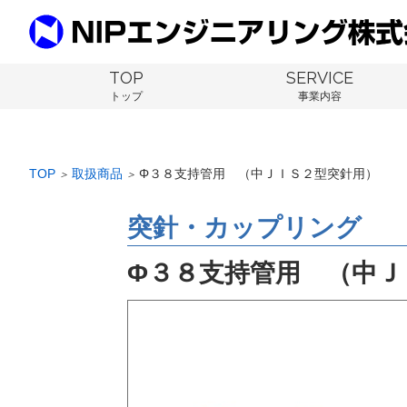
TOP
SERVICE
トップ
事業内容
TOP
取扱商品
Φ３８支持管用 （中ＪＩＳ２型突針用）
＞
＞
突針・カップリング
Φ３８支持管用 （中Ｊ