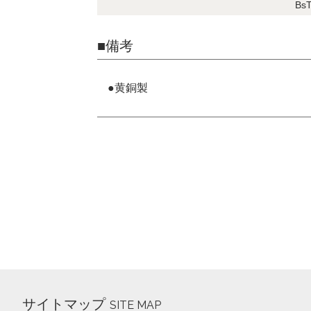
BsT
■備考
●黄銅製
サイトマップ
SITE MAP