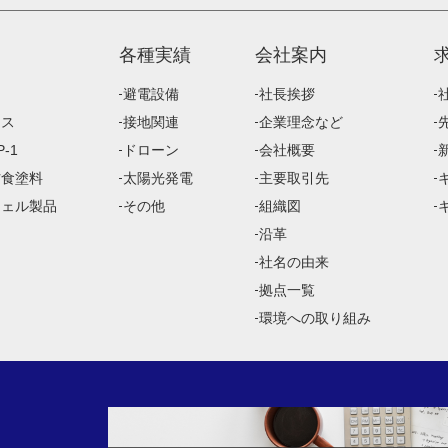
各種実績
会社案内
避電設備
社長挨拶
ース
接地関連
企業理念など
-1
ドローン
会社概要
防食塗料
太陽光発電
主要取引先
ジェル製品
その他
組織図
沿革
社名の由来
拠点一覧
環境への取り組み