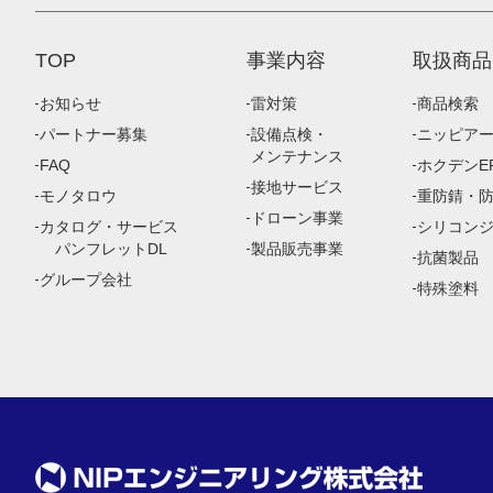
TOP
事業内容
取扱商品
お知らせ
雷対策
商品検索
パートナー募集
設備点検・
ニッピア
メンテナンス
FAQ
ホクデンEP
接地サービス
モノタロウ
重防錆・
ドローン事業
カタログ・サービス
シリコン
パンフレットDL
製品販売事業
抗菌製品
グループ会社
特殊塗料