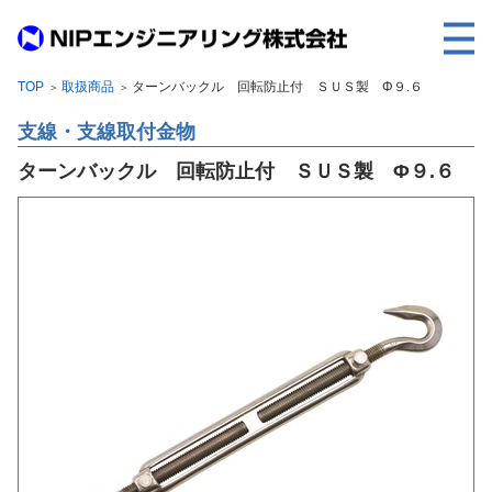
TOP
取扱商品
ターンバックル 回転防止付 ＳＵＳ製 Φ９.６
＞
＞
TOP
支線・支線取付金物
事業内容
ターンバックル 回転防止付 ＳＵＳ製 Φ９.６
取扱製品
各種実績
会社案内
求人情報
ご利用に際して
建設サイト・シリーズの
個人データの共同利用について
個人情報保護方針