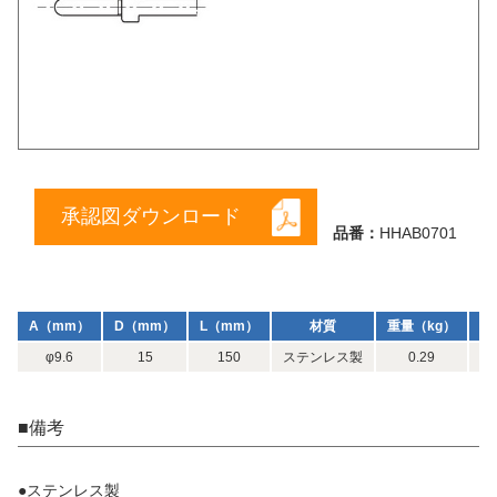
承認図ダウンロード
品番：
HHAB0701
A（mm）
D（mm）
L（mm）
材質
重量（kg）
参
φ9.6
15
150
ステンレス製
0.29
■備考
●ステンレス製