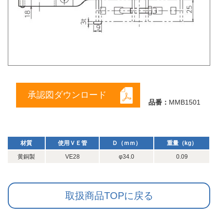
承認図ダウンロード
品番：
MMB1501
材質
使用ＶＥ管
Ｄ（ｍｍ）
重量（kg）
黄銅製
VE28
φ34.0
0.09
取扱商品TOPに戻る