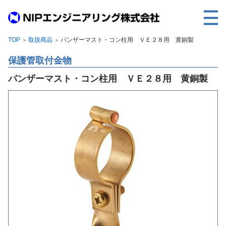
TOP
取扱商品
パンザーマスト・コン柱用 ＶＥ２８用 黄銅製
＞
＞
TOP
保護管取付金物
事業内容
パンザーマスト・コン柱用 ＶＥ２８用 黄銅製
取扱製品
各種実績
会社案内
求人情報
ご利用に際して
建設サイト・シリーズの
個人データの共同利用について
個人情報保護方針