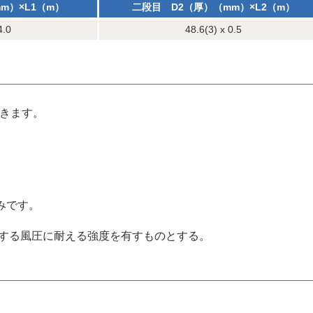
m）×L1（m）
二段目 D2（厚）（mm）×L2（m）
4.0
48.6(3) x 0.5
できます。
みです。
定する風圧に耐える強度を有すものとする。