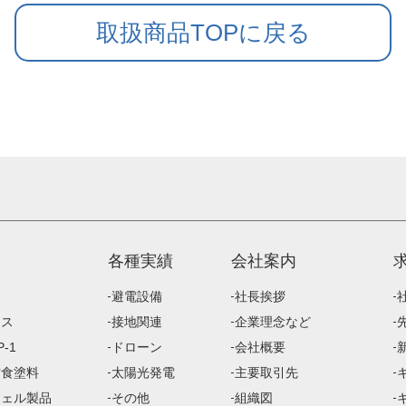
取扱商品TOPに戻る
各種実績
会社案内
避電設備
社長挨拶
ース
接地関連
企業理念など
-1
ドローン
会社概要
防食塗料
太陽光発電
主要取引先
ジェル製品
その他
組織図