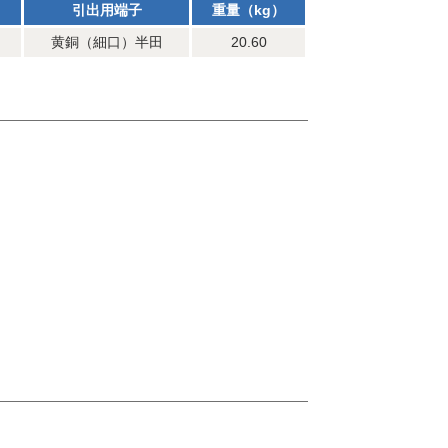
引出用端子
重量（kg）
黄銅（細口）半田
20.60