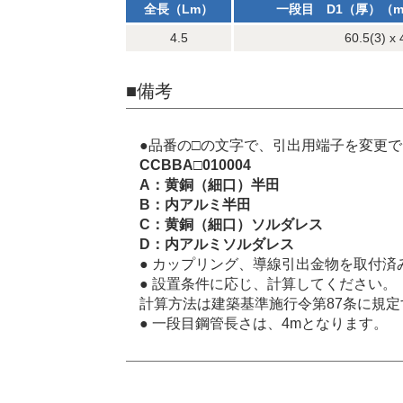
全長（Lm）
一段目 D1（厚）（m
4.5
60.5(3) x 
■備考
●品番の□の文字で、引出用端子を変更
CCBBA□010004
A：黄銅（細口）半田
B：内アルミ半田
C：黄銅（細口）ソルダレス
D：内アルミソルダレス
● カップリング、導線引出金物を取付済
● 設置条件に応じ、計算してください。
計算方法は建築基準施行令第87条に規
● 一段目鋼管長さは、4mとなります。