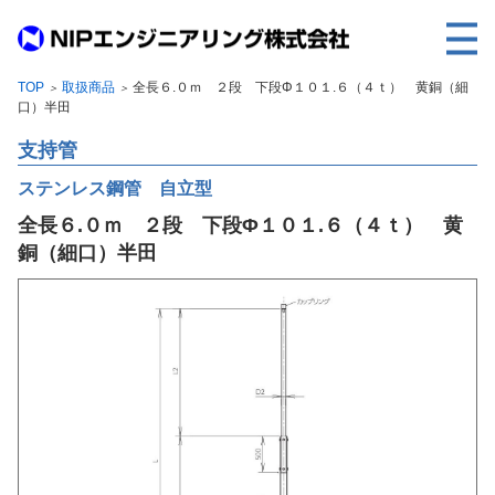
TOP
取扱商品
全長６.０ｍ ２段 下段Φ１０１.６（４ｔ） 黄銅（細
＞
＞
TOP
口）半田
事業内容
支持管
取扱製品
ステンレス鋼管 自立型
全長６.０ｍ ２段 下段Φ１０１.６（４ｔ） 黄
各種実績
銅（細口）半田
会社案内
求人情報
ご利用に際して
建設サイト・シリーズの
個人データの共同利用について
個人情報保護方針