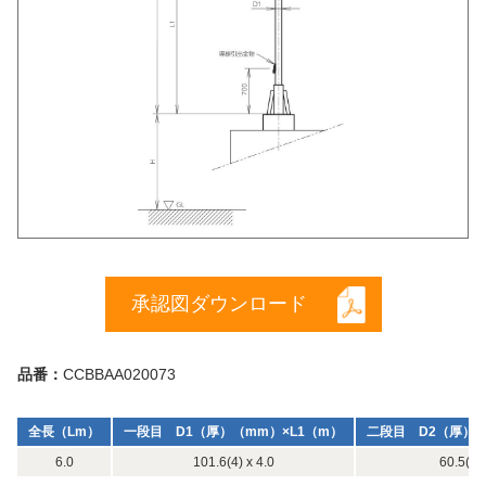
承認図ダウンロード
品番：
CCBBAA020073
全長（Lm）
一段目 D1（厚）（mm）×L1（m）
二段目 D2（厚）（
6.0
101.6(4) x 4.0
60.5(3) 