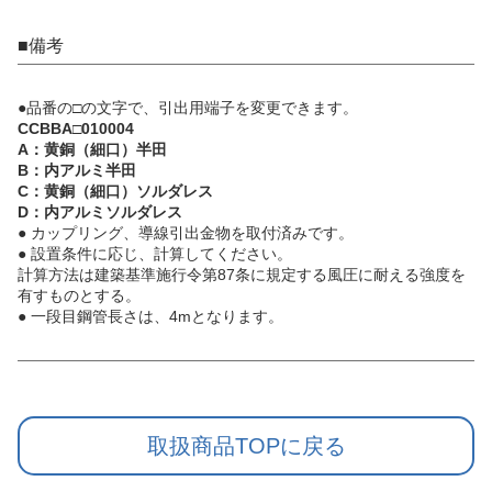
■備考
●品番の□の文字で、引出用端子を変更できます。
CCBBA□010004
A：黄銅（細口）半田
B：内アルミ半田
C：黄銅（細口）ソルダレス
D：内アルミソルダレス
● カップリング、導線引出金物を取付済みです。
● 設置条件に応じ、計算してください。
計算方法は建築基準施行令第87条に規定する風圧に耐える強度を
有すものとする。
● 一段目鋼管長さは、4mとなります。
取扱商品TOPに戻る