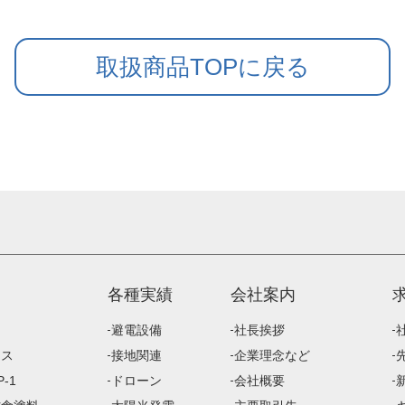
取扱商品TOPに戻る
各種実績
会社案内
避電設備
社長挨拶
ース
接地関連
企業理念など
-1
ドローン
会社概要