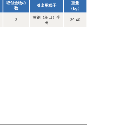
取付金物の
重量
引出用端子
数
（kg）
黄銅（細口）半
3
39.40
田