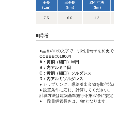
全長
出全長
取付寸法
（Lm）
（hm）
（Sm）
7.5
6.0
1.2
■備考
●品番の□の文字で、引出用端子を変更
CCBBB□010004
A：黄銅（細口）半田
B：内アルミ半田
C：黄銅（細口）ソルダレス
D：内アルミソルダレス
● カップリング、導線引出金物を取付済
● 設置条件に応じ、計算してください。
計算方法は建築基準施行令第87条に規
● 一段目鋼管長さは、4mとなります。