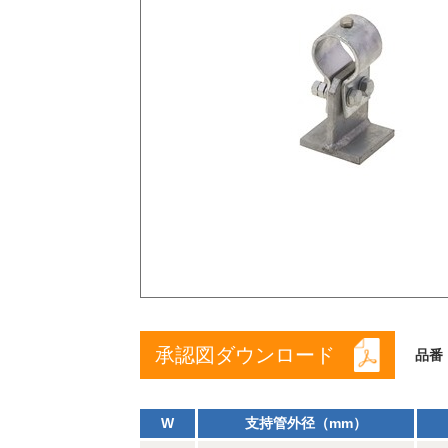
承認図ダウンロード
品番
W
支持管外径（mm）