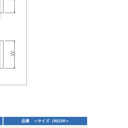
品番 ＜サイズ（W)150＞