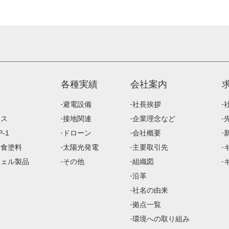
各種実績
会社案内
避電設備
社長挨拶
ース
接地関連
企業理念など
-1
ドローン
会社概要
防食塗料
太陽光発電
主要取引先
ジェル製品
その他
組織図
沿革
社名の由来
拠点一覧
環境への取り組み