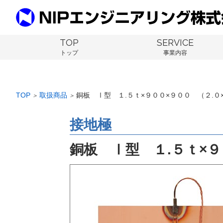
TOP
SERVICE
トップ
事業内容
TOP
取扱商品
銅板 Ⅰ型 １.５ｔ×９００×９００ （２.０
＞
＞
接地極
銅板 Ⅰ型 １.５ｔ×９