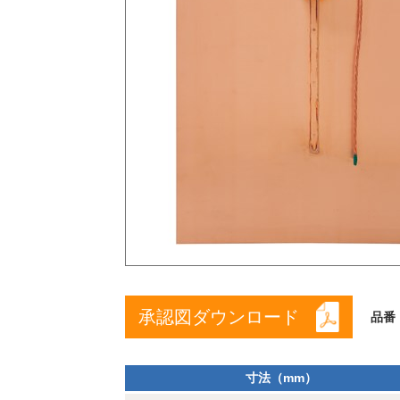
承認図ダウンロード
品番
寸法（mm）