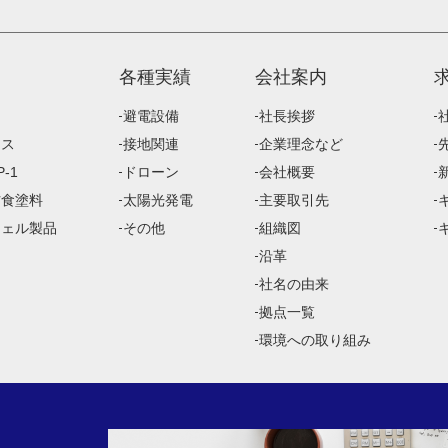
各種実績
会社案内
避電設備
社長挨拶
ース
接地関連
企業理念など
-1
ドローン
会社概要
防食塗料
太陽光発電
主要取引先
ジェル製品
その他
組織図
沿革
社名の由来
拠点一覧
環境への取り組み