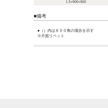
1.5×900×900
■備考
●（）内は６００角の場合を示す
※片面リベット