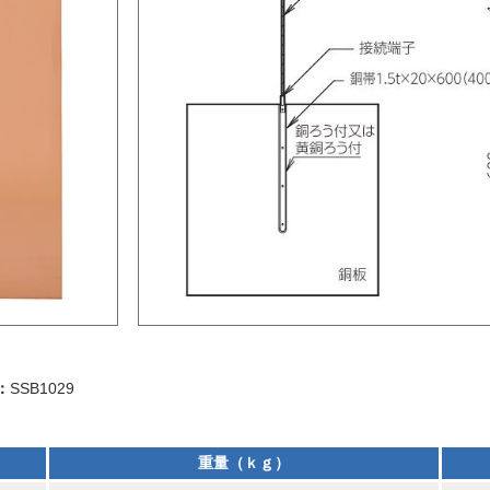
：
SSB1029
重量（ｋｇ）