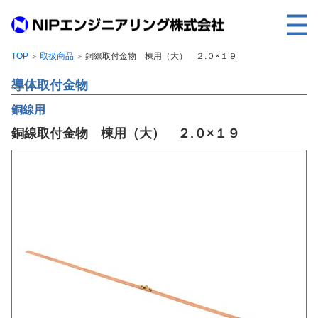
TOP
取扱商品
銅線取付金物 棟用（大） ２.０×１９
＞
＞
TOP
導体取付金物
事業内容
銅線用
取扱製品
銅線取付金物 棟用（大） ２.０×１９
各種実績
会社案内
求人情報
ご利用に際して
建設サイト・シリーズの
個人データの共同利用について
個人情報保護方針