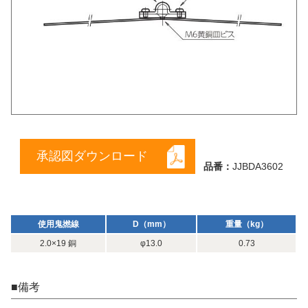
承認図ダウンロード
品番：
JJBDA3602
使用鬼撚線
D（mm）
重量（kg）
2.0×19 銅
φ13.0
0.73
■備考