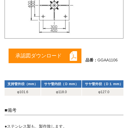
承認図ダウンロード
品番：
GGAA1106
支持管外径（mm）
サヤ管内径（Ｄ mm）
サヤ管外径（Ｄ１ mm）
φ101.6
φ118.0
φ127.0
■備考
●ステンレス製も、製作致します。