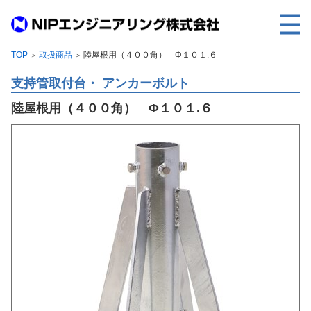
TOP
取扱商品
陸屋根用（４００角） Φ１０１.６
＞
＞
TOP
支持管取付台・ アンカーボルト
事業内容
陸屋根用（４００角） Φ１０１.６
取扱製品
各種実績
会社案内
求人情報
ご利用に際して
建設サイト・シリーズの
個人データの共同利用について
個人情報保護方針