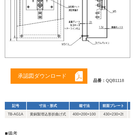
承認図ダウンロード
品番：
QQB1118
記号
寸法・形式
箱寸法
前面プレート
重
TB-AG1A
黄銅製埋込形折曲げ式
400×200×100
430×230×2t
■備考