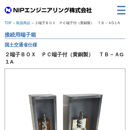
TOP
取扱商品
２端子ＢＯＸ ＰＣ端子付（黄銅製） ＴＢ－ＡG１A
＞
＞
TOP
接続用端子箱
事業内容
国土交通省仕様
取扱製品
２端子ＢＯＸ ＰＣ端子付（黄銅製） ＴＢ－ＡG
各種実績
１A
会社案内
求人情報
ご利用に際して
建設サイト・シリーズの
個人データの共同利用について
個人情報保護方針