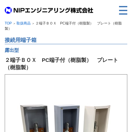
TOP
取扱商品
２端子ＢＯＸ PC端子付（樹脂製） プレート（樹脂
＞
＞
TOP
製）
事業内容
接続用端子箱
取扱製品
露出型
２端子ＢＯＸ PC端子付（樹脂製） プレート
各種実績
（樹脂製）
会社案内
求人情報
ご利用に際して
建設サイト・シリーズの
個人データの共同利用について
個人情報保護方針