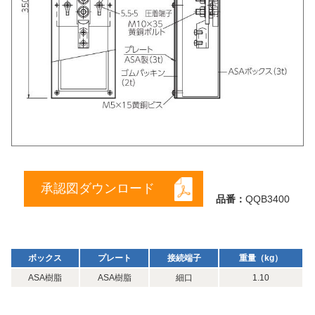
承認図ダウンロード
品番：
QQB3400
ボックス
プレート
接続端子
重量（kg）
ASA樹脂
ASA樹脂
細口
1.10