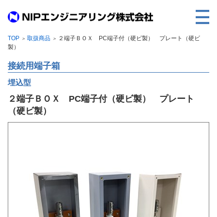
TOP
取扱商品
２端子ＢＯＸ PC端子付（硬ビ製） プレート（硬ビ
＞
＞
TOP
製）
事業内容
接続用端子箱
取扱製品
埋込型
２端子ＢＯＸ PC端子付（硬ビ製） プレート
各種実績
（硬ビ製）
会社案内
求人情報
ご利用に際して
建設サイト・シリーズの
個人データの共同利用について
個人情報保護方針