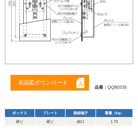
承認図ダウンロード
品番：
QQB0335
ボックス
プレート
接続端子
重量（kg）
硬ビ
硬ビ
細口
1.70