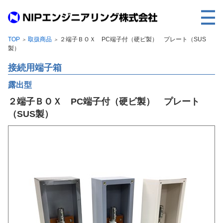
TOP
取扱商品
２端子ＢＯＸ PC端子付（硬ビ製） プレート（SUS
＞
＞
TOP
製）
事業内容
接続用端子箱
取扱製品
露出型
２端子ＢＯＸ PC端子付（硬ビ製） プレート
各種実績
（SUS製）
会社案内
求人情報
ご利用に際して
建設サイト・シリーズの
個人データの共同利用について
個人情報保護方針