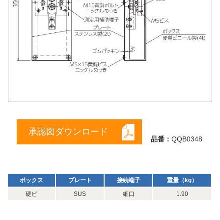
承認図ダウンロード
品番：
QQB0348
ボックス
プレート
接続端子
重量（kg）
硬ビ
SUS
細口
1.90