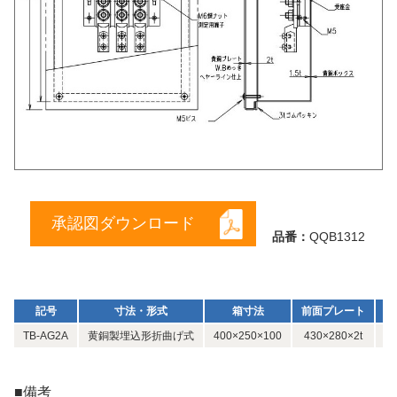
承認図ダウンロード
品番：
QQB1312
記号
寸法・形式
箱寸法
前面プレート
重
TB-AG2A
黄銅製埋込形折曲げ式
400×250×100
430×280×2t
■備考