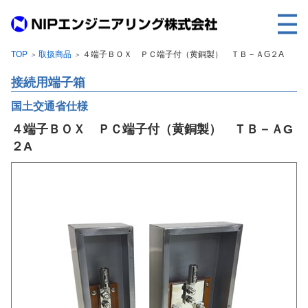
TOP
取扱商品
４端子ＢＯＸ ＰＣ端子付（黄銅製） ＴＢ－ＡG２A
＞
＞
TOP
接続用端子箱
事業内容
国土交通省仕様
取扱製品
４端子ＢＯＸ ＰＣ端子付（黄銅製） ＴＢ－ＡG
各種実績
２A
会社案内
求人情報
ご利用に際して
建設サイト・シリーズの
個人データの共同利用について
個人情報保護方針